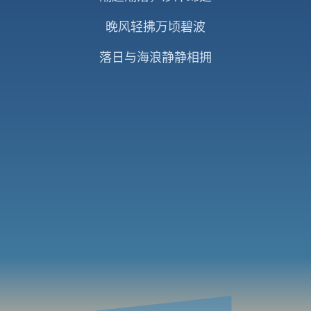
晚风轻拂万顷碧波
落日与海浪静静相拥