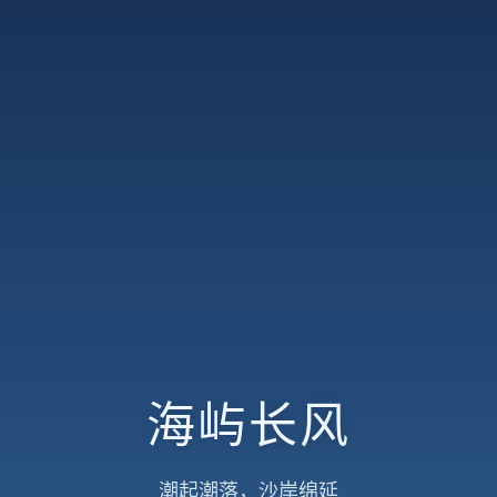
海屿长风
潮起潮落，沙岸绵延